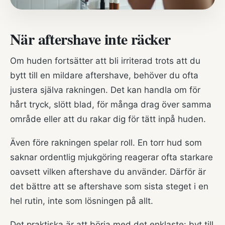
När aftershave inte räcker
Om huden fortsätter att bli irriterad trots att du
bytt till en mildare aftershave, behöver du ofta
justera själva rakningen. Det kan handla om för
hårt tryck, slött blad, för många drag över samma
område eller att du rakar dig för tätt inpå huden.
Även före rakningen spelar roll. En torr hud som
saknar ordentlig mjukgöring reagerar ofta starkare
oavsett vilken aftershave du använder. Därför är
det bättre att se aftershave som sista steget i en
hel rutin, inte som lösningen på allt.
Det praktiska är att börja med det enklaste: byt till