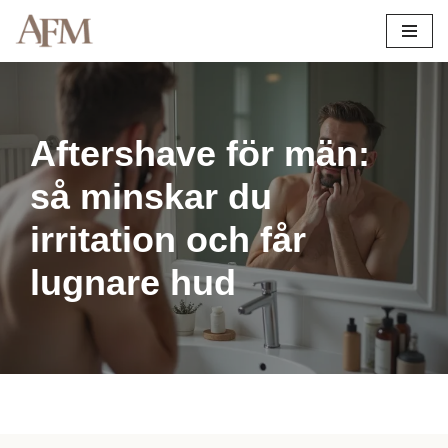
Hoppa
till
innehåll
Aftershave för män:
så minskar du
irritation och får
lugnare hud