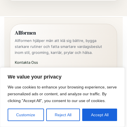
Allformen
Allformen hjälper män att klä sig bättre, bygga
starkare rutiner och fatta smartare vardagsbeslut
inom stil, grooming, karriär, prylar och hälsa.
Kontakta Oss
info@allformen.se
We value your privacy
Om Oss
We use cookies to enhance your browsing experience, serve
Huvudspår
personalized ads or content, and analyze our traffic. By
clicking "Accept All", you consent to our use of cookies.
Stil & Kläder
Grooming & Hudvård
Customize
Reject All
Accept All
Karriär & Produktivitet