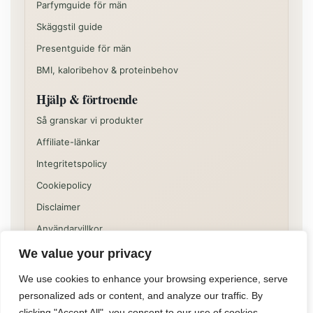
Parfymguide för män
Skäggstil guide
Presentguide för män
BMI, kaloribehov & proteinbehov
Hjälp & förtroende
Så granskar vi produkter
Affiliate-länkar
Integritetspolicy
Cookiepolicy
Disclaimer
Användarvillkor
We value your privacy
Vissa delar av sajten kan innehålla kommersiella
rekommendationer eller affiliatelänkar. Innehållet på
We use cookies to enhance your browsing experience, serve
Allformen är informativt och ska inte ses som individuell
personalized ads or content, and analyze our traffic. By
medicinsk, juridisk eller finansiell rådgivning.
clicking "Accept All", you consent to our use of cookies.