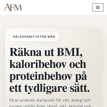
Hoppa
till
innehåll
HÄLSOVERKTYG FÖR MÄN
Räkna ut BMI,
kaloribehov och
proteinbehov på
ett tydligare sätt.
Få en praktisk startpunkt för vikt, energi och
protein utifrån ålder, längd, vikt, aktivitet och