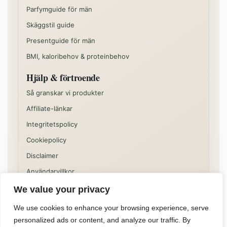
Parfymguide för män
Skäggstil guide
Presentguide för män
BMI, kaloribehov & proteinbehov
Hjälp & förtroende
Så granskar vi produkter
Affiliate-länkar
Integritetspolicy
Cookiepolicy
Disclaimer
Användarvillkor
We value your privacy
Vissa delar av sajten kan innehålla kommersiella
rekommendationer eller affiliatelänkar. Innehållet på
We use cookies to enhance your browsing experience, serve
Allformen är informativt och ska inte ses som individuell
personalized ads or content, and analyze our traffic. By
medicinsk, juridisk eller finansiell rådgivning.