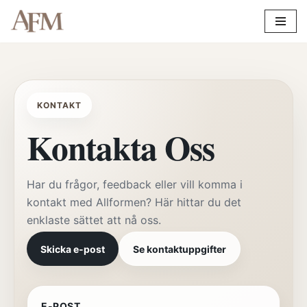
Hoppa
till
innehåll
KONTAKT
Kontakta Oss
Har du frågor, feedback eller vill komma i
kontakt med Allformen? Här hittar du det
enklaste sättet att nå oss.
Skicka e-post
Se kontaktuppgifter
E-POST