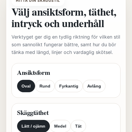
HITTA DIN SKÄGGSTIL
Välj ansiktsform, täthet,
intryck och underhåll
Verktyget ger dig en tydlig riktning för vilken stil
som sannolikt fungerar bättre, samt hur du bör
tänka med längd, linjer och vardaglig skötsel.
Ansiktsform
Oval
Rund
Fyrkantig
Avlång
Skäggtäthet
Lätt / ojämn
Medel
Tät