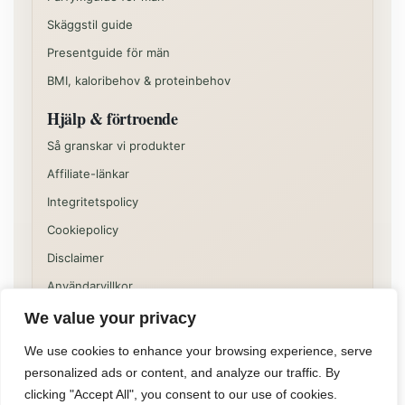
Skäggstil guide
Presentguide för män
BMI, kaloribehov & proteinbehov
Hjälp & förtroende
Så granskar vi produkter
Affiliate-länkar
Integritetspolicy
Cookiepolicy
Disclaimer
Användarvillkor
We value your privacy
Vissa delar av sajten kan innehålla kommersiella
rekommendationer eller affiliatelänkar. Innehållet på
We use cookies to enhance your browsing experience, serve
Allformen är informativt och ska inte ses som individuell
personalized ads or content, and analyze our traffic. By
medicinsk, juridisk eller finansiell rådgivning.
clicking "Accept All", you consent to our use of cookies.