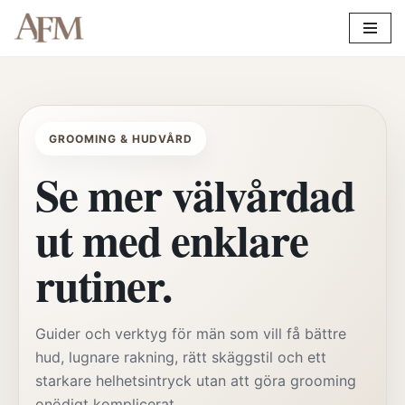
Hoppa
till
innehåll
GROOMING & HUDVÅRD
Se mer välvårdad
ut med enklare
rutiner.
Guider och verktyg för män som vill få bättre
hud, lugnare rakning, rätt skäggstil och ett
starkare helhetsintryck utan att göra grooming
onödigt komplicerat.