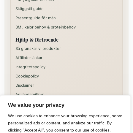
Skäggstil guide
Presentguide för män
BMI, kaloribehov & proteinbehov
Hjälp & förtroende
Så granskar vi produkter
Affiliate-länkar
Integritetspolicy
Cookiepolicy
Disclaimer
Användarvillkor
We value your privacy
Vissa delar av sajten kan innehålla kommersiella
rekommendationer eller affiliatelänkar. Innehållet på
We use cookies to enhance your browsing experience, serve
Allformen är informativt och ska inte ses som individuell
personalized ads or content, and analyze our traffic. By
medicinsk, juridisk eller finansiell rådgivning.
clicking "Accept All", you consent to our use of cookies.