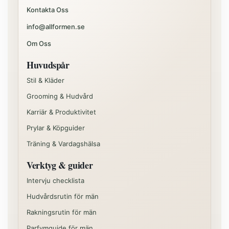
Kontakta Oss
info@allformen.se
Om Oss
Huvudspår
Stil & Kläder
Grooming & Hudvård
Karriär & Produktivitet
Prylar & Köpguider
Träning & Vardagshälsa
Verktyg & guider
Intervju checklista
Hudvårdsrutin för män
Rakningsrutin för män
Parfymguide för män