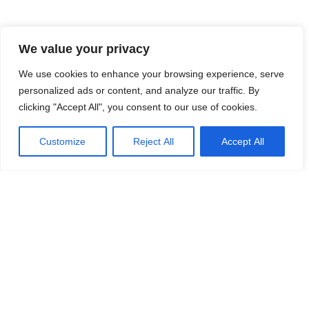
We value your privacy
We use cookies to enhance your browsing experience, serve
personalized ads or content, and analyze our traffic. By
clicking "Accept All", you consent to our use of cookies.
Customize
Reject All
Accept All
Allformen
Allformen hjälper män att klä sig bättre, bygga
starkare rutiner och fatta smartare vardagsbeslut
inom stil, grooming, karriär, prylar och hälsa.
Kontakta Oss
info@allformen.se