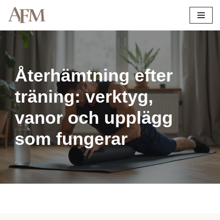
Hoppa
till
innehåll
Återhämtning efter
träning: verktyg,
vanor och upplägg
som fungerar