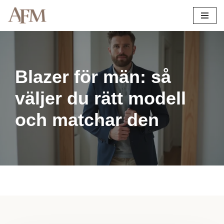
Hoppa
till
innehåll
Blazer för män: så
väljer du rätt modell
och matchar den