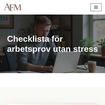
Hoppa
till
innehåll
Checklista för
arbetsprov utan stress