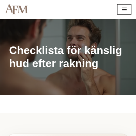
Hoppa
till
innehåll
Checklista för känslig
hud efter rakning