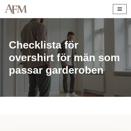
Hoppa
till
innehåll
Checklista för
overshirt för män som
passar garderoben