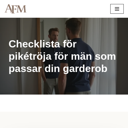
Hoppa
till
innehåll
Checklista för
pikétröja för män som
passar din garderob