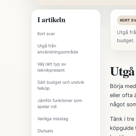
I artikeln
KORT S
Utgå frå
Kort svar
budget. 
Utgå från
användningsområde
Välj rätt typ av
Utgå
teknikpresent
Sätt budget och undvik
Börja med
felköp
eller ofta
Jämför funktioner som
något som
spelar roll
Tänk i tre
Vanliga misstag
köpguide f
Slutsats