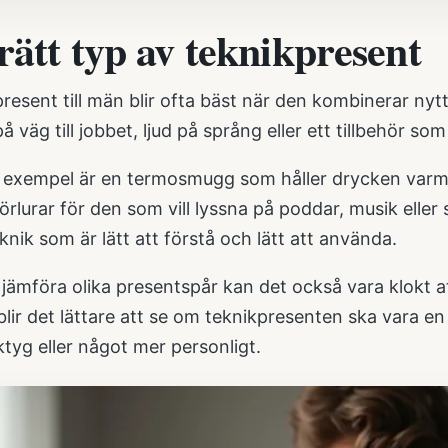
rätt typ av teknikpresent
resent till män blir ofta bäst när den kombinerar ny
på väg till jobbet, ljud på språng eller ett tillbehör s
gt exempel är en termosmugg som håller drycken varm 
örlurar för den som vill lyssna på poddar, musik eller
nik som är lätt att förstå och lätt att använda.
 jämföra olika presentspår kan det också vara klokt at
 blir det lättare att se om teknikpresenten ska vara e
tyg eller något mer personligt.