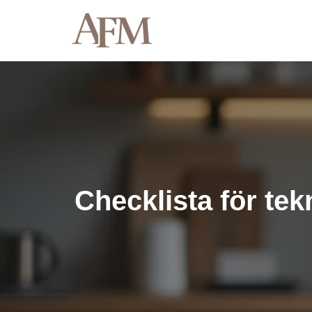
Hoppa
till
innehåll
Checklista för te