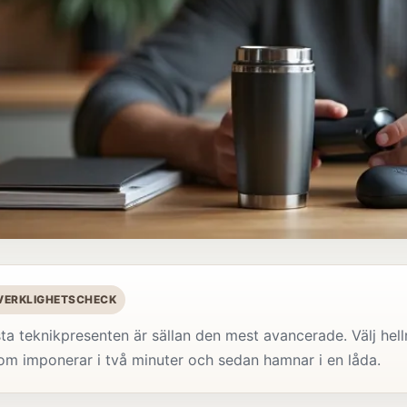
 VERKLIGHETSCHECK
ta teknikpresenten är sällan den mest avancerade. Välj hel
om imponerar i två minuter och sedan hamnar i en låda.