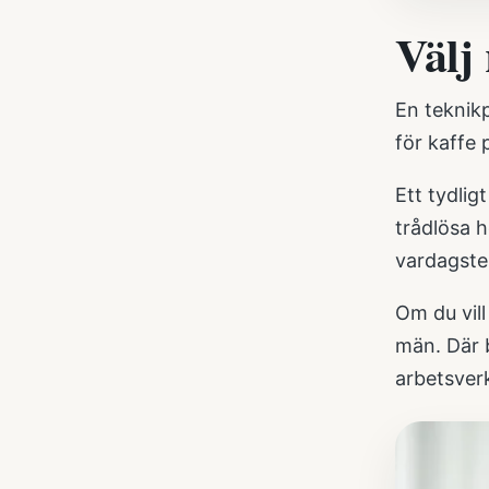
Välj 
En teknikp
för kaffe 
Ett tydli
trådlösa h
vardagstek
Om du vill
män
. Där
arbetsverk