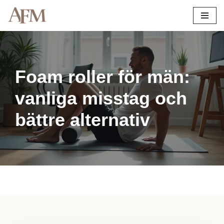
Hoppa
till
innehåll
Foam roller för män:
vanliga misstag och
bättre alternativ