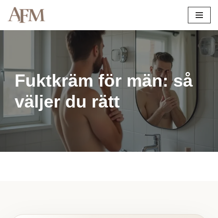
Hoppa
till
innehåll
Fuktkräm för män: så
väljer du rätt