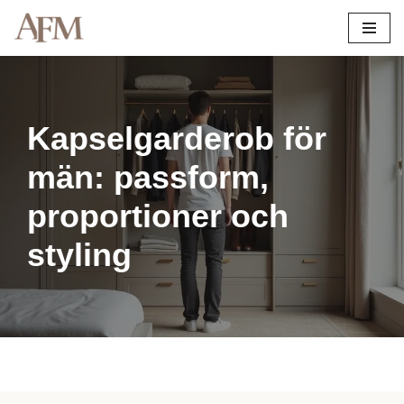
Hoppa
till
innehåll
Kapselgarderob för
män: passform,
proportioner och
styling