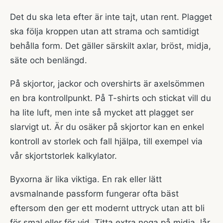
Det du ska leta efter är inte tajt, utan rent. Plagget
ska följa kroppen utan att strama och samtidigt
behålla form. Det gäller särskilt axlar, bröst, midja,
säte och benlängd.
På skjortor, jackor och overshirts är axelsömmen
en bra kontrollpunkt. På T-shirts och stickat vill du
ha lite luft, men inte så mycket att plagget ser
slarvigt ut. Är du osäker på skjortor kan en enkel
kontroll av storlek och fall hjälpa, till exempel via
vår
skjortstorlek kalkylator
.
Byxorna är lika viktiga. En rak eller lätt
avsmalnande passform fungerar ofta bäst
eftersom den ger ett modernt uttryck utan att bli
för smal eller för vid. Titta extra noga på midja, lår