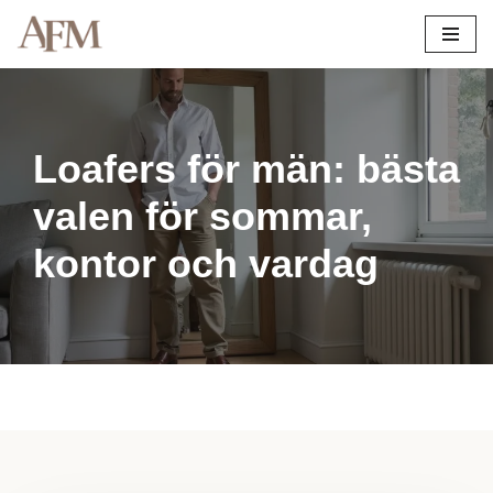
Hoppa
till
innehåll
Loafers för män: bästa
valen för sommar,
kontor och vardag