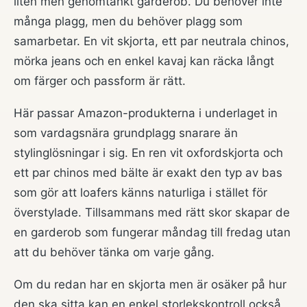
liten men genomtänkt garderob. Du behöver inte
många plagg, men du behöver plagg som
samarbetar. En vit skjorta, ett par neutrala chinos,
mörka jeans och en enkel kavaj kan räcka långt
om färger och passform är rätt.
Här passar Amazon-produkterna i underlaget in
som vardagsnära grundplagg snarare än
stylinglösningar i sig. En ren vit oxfordskjorta och
ett par chinos med bälte är exakt den typ av bas
som gör att loafers känns naturliga i stället för
överstylade. Tillsammans med rätt skor skapar de
en garderob som fungerar måndag till fredag utan
att du behöver tänka om varje gång.
Om du redan har en skjorta men är osäker på hur
den ska sitta kan en enkel storlekskontroll också