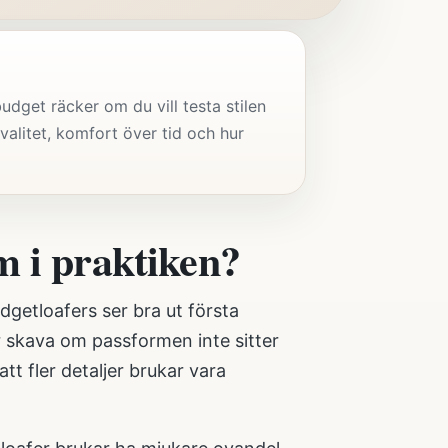
dget räcker om du vill testa stilen
valitet, komfort över tid och hur
m i praktiken?
udgetloafers ser bra ut första
r skava om passformen inte sitter
tt fler detaljer brukar vara