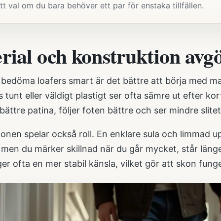
ätt val om du bara behöver ett par för enstaka tillfällen.
rial och konstruktion avg
l bedöma loafers smart är det bättre att börja med m
tunt eller väldigt plastigt ser ofta sämre ut efter kor
 bättre patina, följer foten bättre och ser mindre slit
onen spelar också roll. En enklare sula och limmad up
, men du märker skillnad när du går mycket, står länge
r ofta en mer stabil känsla, vilket gör att skon fung