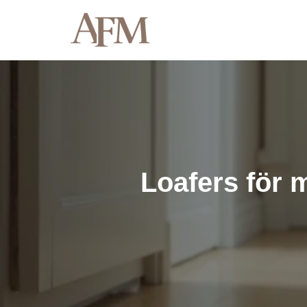
Hoppa
till
innehåll
Loafers för 