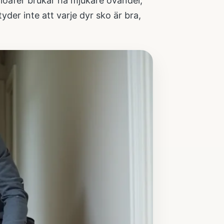
 loafer brukar ha mjukare ovandel,
yder inte att varje dyr sko är bra,