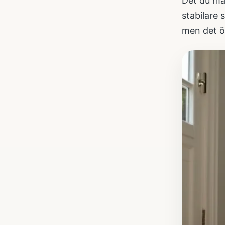
Det du mär
stabilare 
men det ö