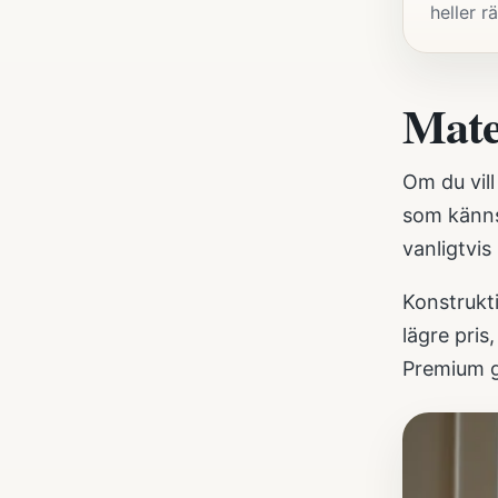
heller r
Mate
Om du vil
som känns 
vanligtvis
Konstrukti
lägre pris
Premium ge