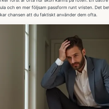
ker först är ofta hur skon känns på foten. En bättre
sula och en mer följsam passform runt vristen. Det bet
kar chansen att du faktiskt använder dem ofta.