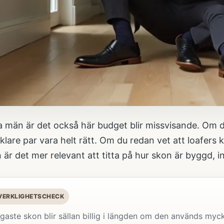
män är det också här budget blir missvisande. Om du 
klare par vara helt rätt. Om du redan vet att loafer
 är det mer relevant att titta på hur skon är byggd, i
 VERKLIGHETSCHECK
igaste skon blir sällan billig i längden om den används myc