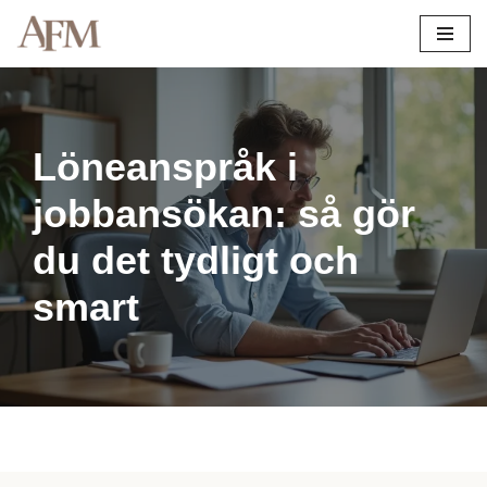
Hoppa
till
innehåll
Löneanspråk i
jobbansökan: så gör
du det tydligt och
smart