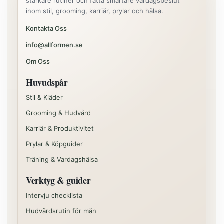
starkare rutiner och fatta smartare vardagsbeslut
inom stil, grooming, karriär, prylar och hälsa.
Kontakta Oss
info@allformen.se
Om Oss
Huvudspår
Stil & Kläder
Grooming & Hudvård
Karriär & Produktivitet
Prylar & Köpguider
Träning & Vardagshälsa
Verktyg & guider
Intervju checklista
Hudvårdsrutin för män