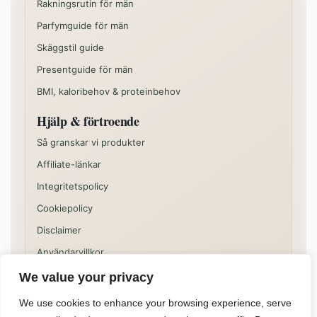
Rakningsrutin för män
Parfymguide för män
Skäggstil guide
Presentguide för män
BMI, kaloribehov & proteinbehov
Hjälp & förtroende
Så granskar vi produkter
Affiliate-länkar
Integritetspolicy
Cookiepolicy
Disclaimer
Användarvillkor
We value your privacy
Vissa delar av sajten kan innehålla kommersiella
rekommendationer eller affiliatelänkar. Innehållet på
We use cookies to enhance your browsing experience, serve
Allformen är informativt och ska inte ses som individuell