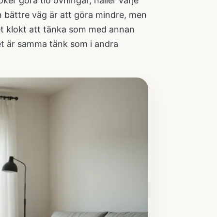
ker göra tio övningar, håller varje
n bättre väg är att göra mindre, men
et klokt att tänka som med annan
Det är samma tänk som i andra