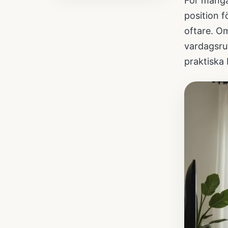
För många 
position f
oftare. O
vardagsrut
praktiska