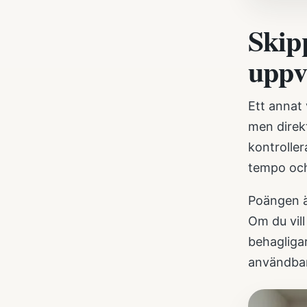
Skip
uppv
Ett annat 
men direk
kontroller
tempo och
Poängen ä
Om du vill
behagligar
användbar 