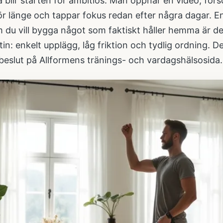
blir starten för ambitiös. Man öppnar en video, försö
ör länge och tappar fokus redan efter några dagar. E
m du vill bygga något som faktiskt håller hemma är d
in: enkelt upplägg, låg friktion och tydlig ordning. 
 beslut på
Allformens tränings- och vardagshälsosida
.