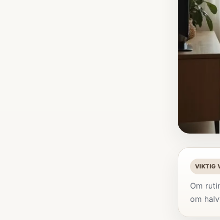
VIKTIG
Om rutin
om halvt