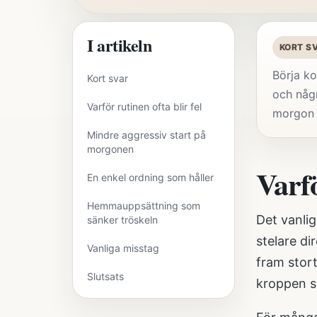
I artikeln
KORT S
Börja ko
Kort svar
och någr
Varför rutinen ofta blir fel
morgon ä
Mindre aggressiv start på
morgonen
Varfö
En enkel ordning som håller
Hemmauppsättning som
Det vanli
sänker tröskeln
stelare di
Vanliga misstag
fram stort
Slutsats
kroppen s