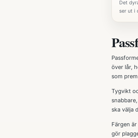
Det dyr
ser ut i
Pass
Passformen
över lår, 
som prem
Tygvikt oc
snabbare, 
ska välja 
Färgen är 
gör plagge