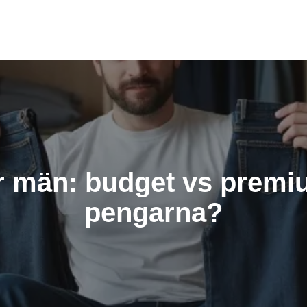
r män: budget vs premiu
pengarna?