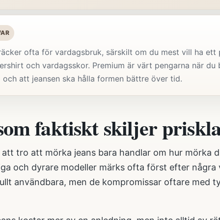
VAR
äcker ofta för vardagsbruk, särskilt om du mest vill ha ett 
vershirt och vardagsskor. Premium är värt pengarna när du 
 och att jeansen ska hålla formen bättre över tid.
om faktiskt skiljer priskl
t att tro att mörka jeans bara handlar om hur mörka de
lliga och dyrare modeller märks ofta först efter någr
fullt användbara, men de kompromissar oftare med ty