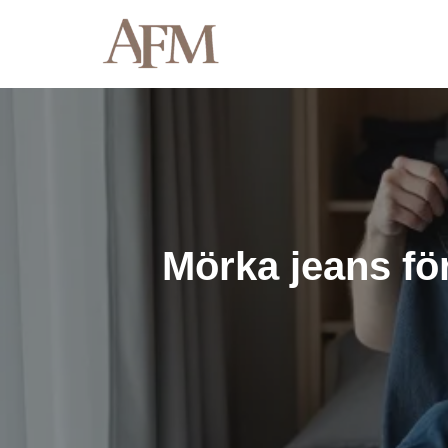
Hoppa
till
innehåll
Mörka jeans fö