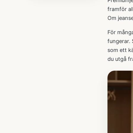
Premiumjea
framför al
Om jeanse
För många
fungerar. 
som ett k
du utgå f