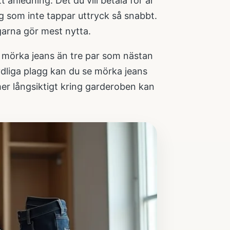
 anledning. Det du vill betala för är
yg som inte tappar uttryck så snabbt.
garna gör mest nytta.
a mörka jeans än tre par som nästan
tydliga plagg kan du se mörka jeans
er långsiktigt kring garderoben kan