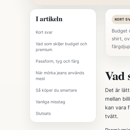
I artikeln
KORT S
Budget r
Kort svar
shirt, o
Vad som skiljer budget och
färgdjup
premium
Passform, tyg och färg
Vad s
När mörka jeans används
mest
Det är lät
Så köper du smartare
mellan bi
Vanliga misstag
kan vara 
Slutsats
tvätt.