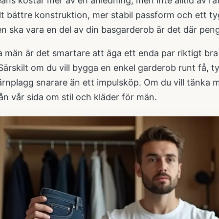
ns kostar mer av en anledning, men inte alltid av rätt
lt bättre konstruktion, mer stabil passform och ett t
n ska vara en del av din basgarderob är det där pen
 män är det smartare att äga ett enda par riktigt br
Särskilt om du vill bygga en enkel garderob runt få, 
ärnplagg snarare än ett impulsköp. Om du vill tänka m
rån vår sida om
stil och kläder för män
.