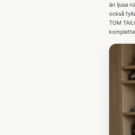
än ljusa n
också fyll
TOM TAILO
komplette