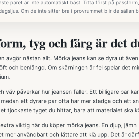
aste paret är inte automatiskt bäst. Titta först på passfor
 dagsljus. Om de inte sitter bra i provrummet blir de sällan
form, tyg och färg är det 
 avgör nästan allt. Mörka jeans kan se dyra ut även i
höft och benlängd. Om skärningen är fel spelar det m
ium.
h väv påverkar hur jeansen faller. Ett billigare par 
medan ett dyrare par ofta har mer stadga och ett sny
det tjockaste tyget du hittar, bara att materialet ska 
extra viktig när du köper mörka jeans. En djup, jämn n
t mer användbart och lättare att klä upp. Det är där