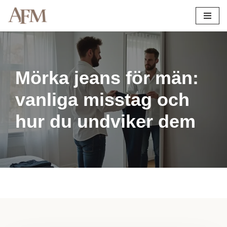
Hoppa
till
innehåll
Mörka jeans för män:
vanliga misstag och
hur du undviker dem