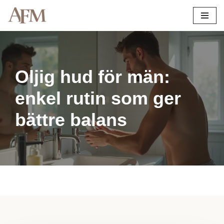
Hoppa
till
innehåll
Oljig hud för män:
enkel rutin som ger
bättre balans