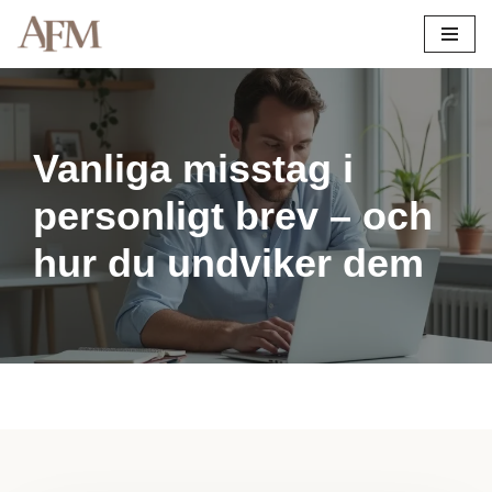
Hoppa
till
innehåll
Vanliga misstag i
personligt brev – och
hur du undviker dem