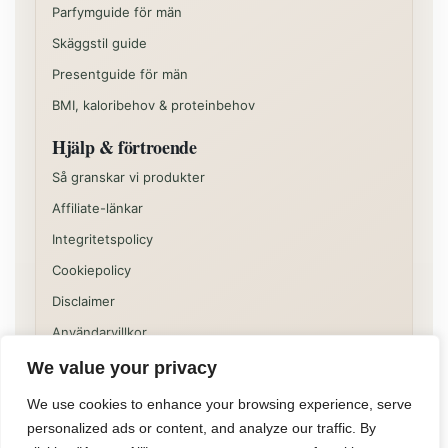
Parfymguide för män
Skäggstil guide
Presentguide för män
BMI, kaloribehov & proteinbehov
Hjälp & förtroende
Så granskar vi produkter
Affiliate-länkar
Integritetspolicy
Cookiepolicy
Disclaimer
Användarvillkor
We value your privacy
Vissa delar av sajten kan innehålla kommersiella
rekommendationer eller affiliatelänkar. Innehållet på
We use cookies to enhance your browsing experience, serve
Allformen är informativt och ska inte ses som individuell
personalized ads or content, and analyze our traffic. By
medicinsk, juridisk eller finansiell rådgivning.