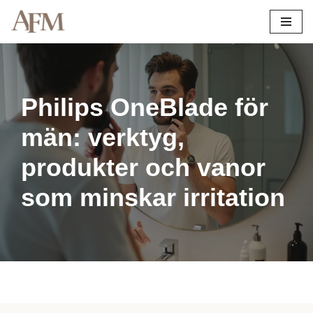
Hoppa
till
innehåll
Philips OneBlade för
män: verktyg,
produkter och vanor
som minskar irritation