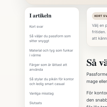
I artikeln
KORT S
Välj en 
Kort svar
fritiden
Så väljer du passform som
att kän
sitter snyggt
Material och tyg som funkar
i värme
Så v
Färger som är lättast att
använda
Passformen
Så stylar du pikén för kontor
mage eller
och ledig smart casual
För kontor
Vanliga misstag
den snabbt
Slutsats