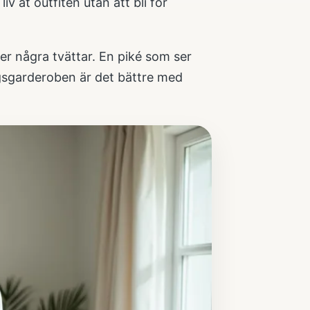
v åt outfiten utan att bli för
ter några tvättar. En piké som ser
agsgarderoben är det bättre med