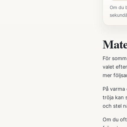
Om du b
sekundä
Mate
För sommar
valet efte
mer följsa
På varma d
tröja kan 
och stel 
Om du ofta