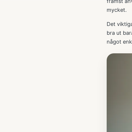
främst anv
mycket.
Det viktig
bra ut bar
något enk