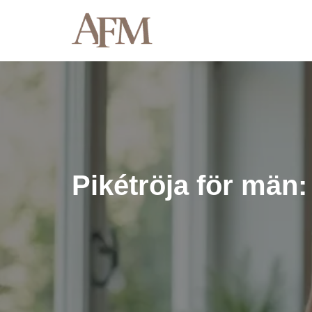
Hoppa
till
innehåll
Pikétröja för män