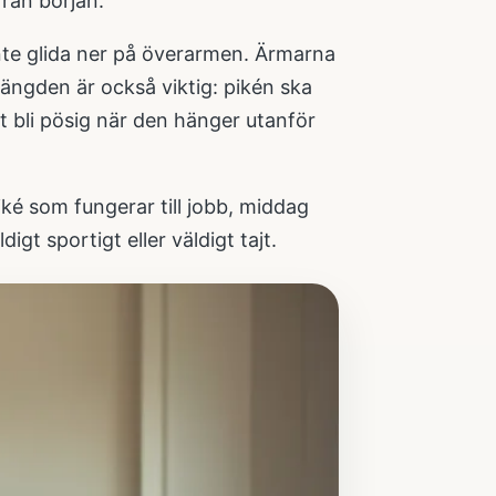
rån början.
inte glida ner på överarmen. Ärmarna
ängden är också viktig: pikén ska
t bli pösig när den hänger utanför
iké som fungerar till jobb, middag
gt sportigt eller väldigt tajt.