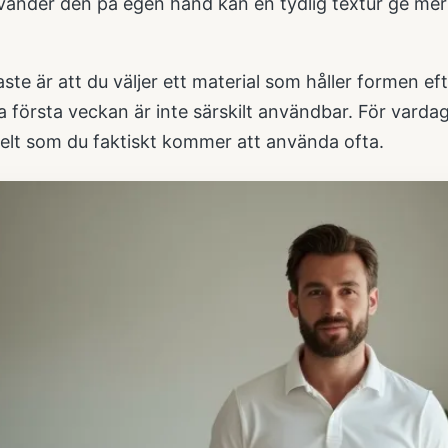
änder den på egen hand kan en tydlig textur ge mer li
aste är att du väljer ett material som håller formen ef
a första veckan är inte särskilt användbar. För vard
elt som du faktiskt kommer att använda ofta.