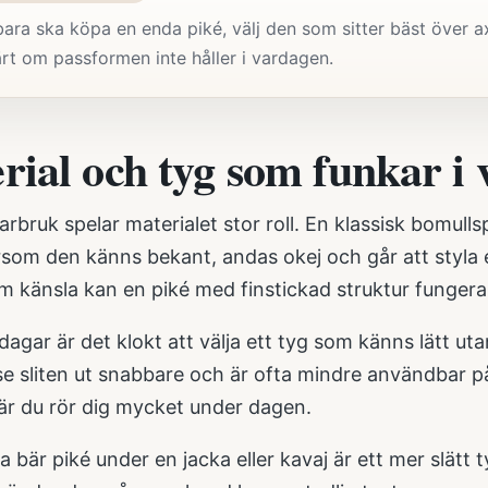
ara ska köpa en enda piké, välj den som sitter bäst över ax
rt om passformen inte håller i vardagen.
rial och tyg som funkar i
bruk spelar materialet stor roll. En klassisk bomull
rsom den känns bekant, andas okej och går att styla en
m känsla kan en piké med finstickad struktur fungera
agar är det klokt att välja ett tyg som känns lätt utan 
se sliten ut snabbare och är ofta mindre användbar på
när du rör dig mycket under dagen.
 bär piké under en jacka eller kavaj är ett mer slätt 