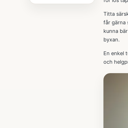
för lös t
Titta särs
får gärna
kunna bär
byxan.
En enkel t
och helgpr