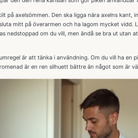
appar den den rena känslan som gör pikén användbar f
kilt på axelsömmen. Den ska ligga nära axelns kant, 
 sluta mitt på överarmen och ha lagom mycket vidd. L
as nedstoppad om du vill, men ändå se bra ut utan at
umregel är att tänka i användning. Om du vill ha en p
omenad är en ren silhuett bättre än något som är väldi