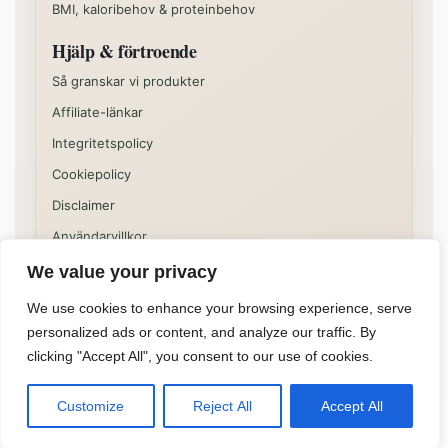
BMI, kaloribehov & proteinbehov
Hjälp & förtroende
Så granskar vi produkter
Affiliate-länkar
Integritetspolicy
Cookiepolicy
Disclaimer
Användarvillkor
We value your privacy
Vissa delar av sajten kan innehålla kommersiella
rekommendationer eller affiliatelänkar. Innehållet på
We use cookies to enhance your browsing experience, serve
Allformen är informativt och ska inte ses som individuell
personalized ads or content, and analyze our traffic. By
medicinsk, juridisk eller finansiell rådgivning.
clicking "Accept All", you consent to our use of cookies.
©
2026
Allformen
Customize
Reject All
Accept All
Powered by
TomoLabs