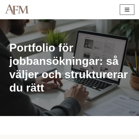
Hoppa
till
innehåll
Portfolio för
jobbansökningar: så
väljer och strukturerar
du rätt