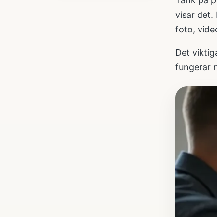
Tänk på po
visar det
foto, vide
Det viktiga
fungerar n