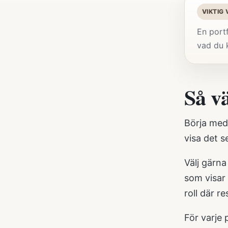
VIKTIG
En portf
vad du k
Så vä
Börja med 
visa det s
Välj gärna
som visar 
roll där re
För varje 