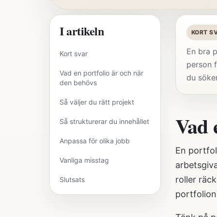
I artikeln
KORT S
En bra p
Kort svar
person f
Vad en portfolio är och när
du söker
den behövs
Så väljer du rätt projekt
Vad 
Så strukturerar du innehållet
Anpassa för olika jobb
En portfol
Vanliga misstag
arbetsgiva
roller räc
Slutsats
portfolion