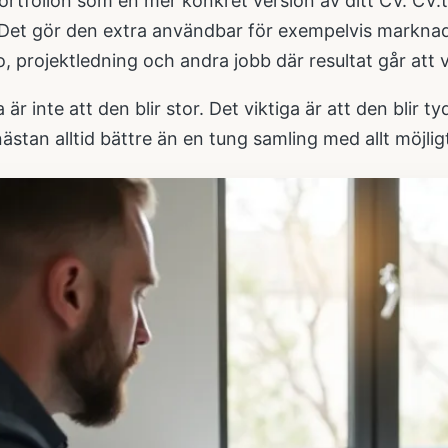
rtfolion som en mer konkret version av ditt CV. CV:t 
. Det gör den extra användbar för exempelvis markna
o, projektledning och andra jobb där resultat går att vis
 är inte att den blir stor. Det viktiga är att den blir t
ästan alltid bättre än en tung samling med allt möjlig