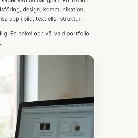
säger vad du har gjort. Portfolion
dsföring, design, kommunikation,
a upp i bild, text eller struktur.
ydlig. En enkel och väl vald portfolio
t.