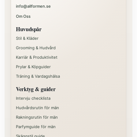
info@allformen.se
Om Oss
Huvudspår
Stil & Kläder
Grooming & Hudvård
Karriär & Produktivitet
Prylar & Köpguider
Träning & Vardagshälsa
Verktyg & guider
Intervju checklista
Hudvårdsrutin för män
Rakningsrutin för män
Parfymguide för män
Skäggstil guide