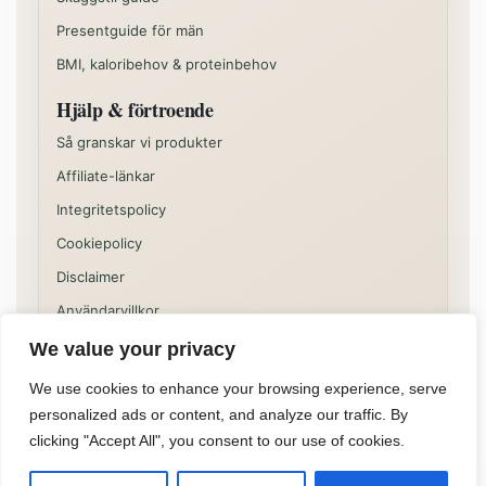
Presentguide för män
BMI, kaloribehov & proteinbehov
Hjälp & förtroende
Så granskar vi produkter
Affiliate-länkar
Integritetspolicy
Cookiepolicy
Disclaimer
Användarvillkor
We value your privacy
Vissa delar av sajten kan innehålla kommersiella
rekommendationer eller affiliatelänkar. Innehållet på
We use cookies to enhance your browsing experience, serve
Allformen är informativt och ska inte ses som individuell
personalized ads or content, and analyze our traffic. By
medicinsk, juridisk eller finansiell rådgivning.
clicking "Accept All", you consent to our use of cookies.
©
2026
Allformen