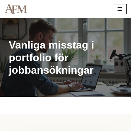
Hoppa
till
innehåll
Vanliga misstag i
portfolio för
jobbansökningar