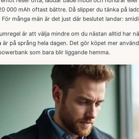
mot reser ofta, laddar både mobil och hörlurar eller 
20 000 mAh oftast bättre. Då slipper du tänka på lad
e. För många män är det just där beslutet landar: smidi
umregel är att välja mindre om du nästan alltid har nä
ta är på språng hela dagen. Det gör köpet mer använd
powerbank som bara blir liggande hemma.