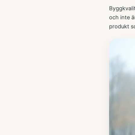
Byggkvali
och inte ä
produkt s