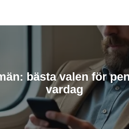
än: bästa valen för pen
vardag