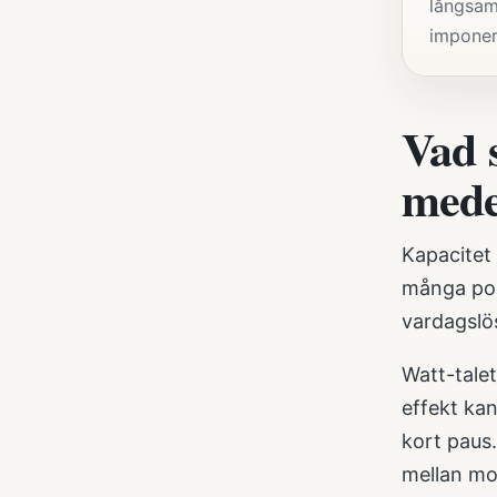
långsam
imponer
Vad 
mede
Kapacitet 
många por
vardagslös
Watt-talet
effekt kan
kort paus.
mellan mob