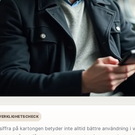
 VERKLIGHETSCHECK
 siffra på kartongen betyder inte alltid bättre användning 