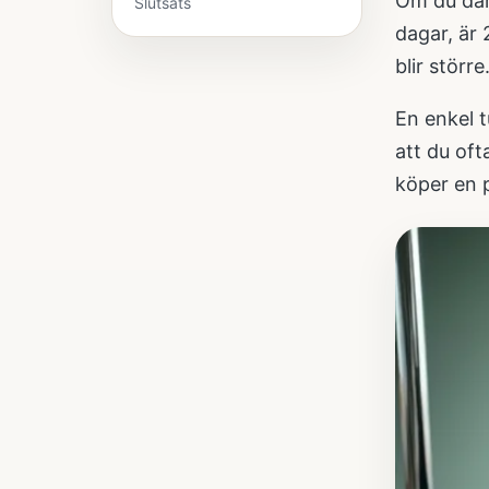
Om du däre
Slutsats
dagar, är 
blir störr
En enkel t
att du of
köper en 