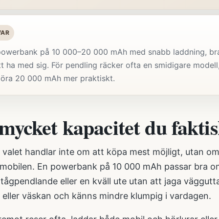
VAR
 powerbank på 10 000–20 000 mAh med snabb laddning, bra 
att ha med sig. För pendling räcker ofta en smidigare model
göra 20 000 mAh mer praktiskt.
mycket kapacitet du fakti
 valet handlar inte om att köpa mest möjligt, utan om 
mobilen. En powerbank på 10 000 mAh passar bra om d
 tågpendlande eller en kväll ute utan att jaga väggutta
n eller väskan och känns mindre klumpig i vardagen.