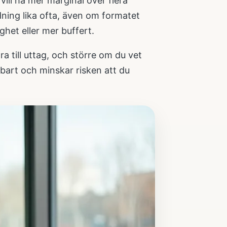
vill ha mer marginal över flera
dning lika ofta, även om formatet
ghet eller mer buffert.
ra till uttag, och större om du vet
bart och minskar risken att du