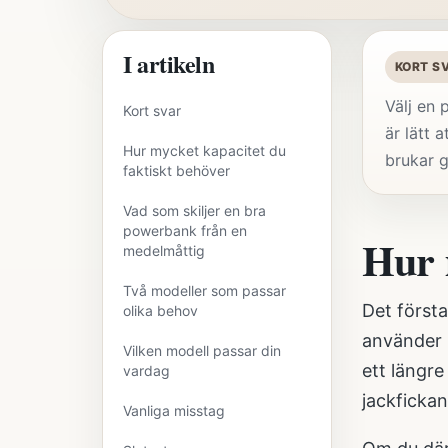
I artikeln
KORT S
Välj en
Kort svar
är lätt 
Hur mycket kapacitet du
brukar 
faktiskt behöver
Vad som skiljer en bra
powerbank från en
Hur 
medelmåttig
Två modeller som passar
Det första
olika behov
använder 
Vilken modell passar din
ett längre
vardag
jackficka
Vanliga misstag