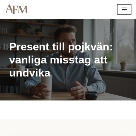
Hoppa
till
innehåll
Present till pojkvän:
vanliga misstag att
undvika