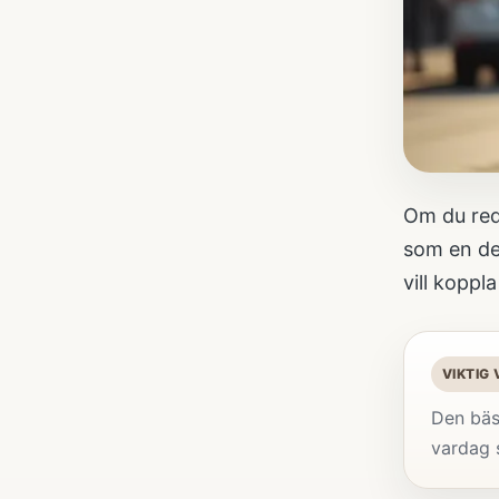
Om du red
som en de
vill koppl
VIKTIG
Den bäs
vardag s