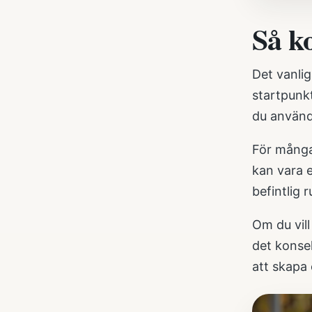
Så k
Det vanlig
startpunk
du använd
För många
kan vara e
befintlig r
Om du vill
det konsek
att skapa 