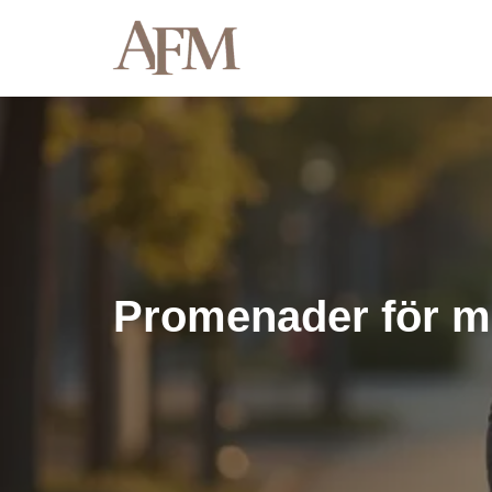
Hoppa
till
innehåll
Promenader för mä