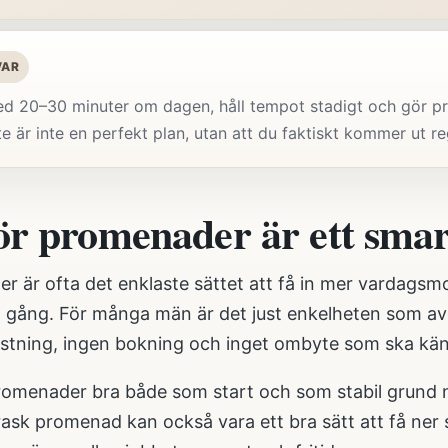
VAR
d 20–30 minuter om dagen, håll tempot stadigt och gör pro
te är inte en perfekt plan, utan att du faktiskt kommer ut r
ör promenader är ett smart
r är ofta det enklaste sättet att få in mer vardagsm
en gång. För många män är det just enkelheten som av
ustning, ingen bokning och inget ombyte som ska kän
romenader bra både som start och som stabil grund nä
 rask promenad kan också vara ett bra sätt att få ner 