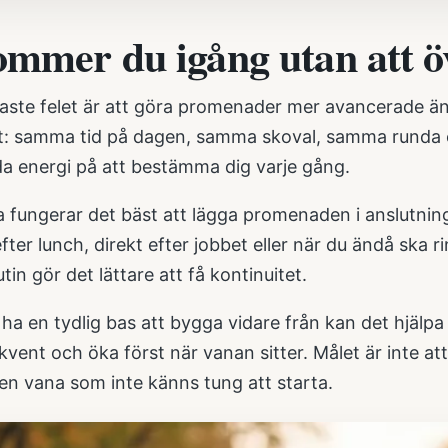
ommer du igång utan att ö
aste felet är att göra promenader mer avancerade än 
t: samma tid på dagen, samma skoval, samma runda ell
a energi på att bestämma dig varje gång.
 fungerar det bäst att lägga promenaden i anslutning
fter lunch, direkt efter jobbet eller när du ändå ska ri
utin gör det lättare att få kontinuitet.
 ha en tydlig bas att bygga vidare från kan det hjälpa at
vent och öka först när vanan sitter. Målet är inte at
en vana som inte känns tung att starta.