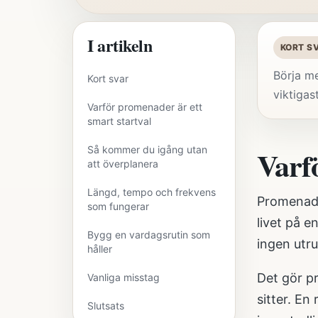
I artikeln
KORT S
Börja me
Kort svar
viktigas
Varför promenader är ett
smart startval
Så kommer du igång utan
Varf
att överplanera
Längd, tempo och frekvens
Promenade
som fungerar
livet på 
Bygg en vardagsrutin som
ingen utr
håller
Det gör p
Vanliga misstag
sitter. En
Slutsats