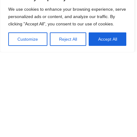
We use cookies to enhance your browsing experience, serve
personalized ads or content, and analyze our traffic. By
clicking "Accept All", you consent to our use of cookies.
Customize
Reject All
Accept All
Allformen
Allformen hjälper män att klä sig bättre, bygga
starkare rutiner och fatta smartare vardagsbeslut
inom stil, grooming, karriär, prylar och hälsa.
Kontakta Oss
info@allformen.se
Om Oss
Huvudspår