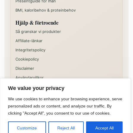
Presentguide för män
BMI, kaloribehov & proteinbehov
Hjälp & förtroende
Så granskar vi produkter
Affiliate-länkar
Integritetspolicy
Cookiepolicy
Disclaimer
Användarvillkor
We value your privacy
Vissa delar av sajten kan innehålla kommersiella
rekommendationer eller affiliatelänkar. Innehållet på
We use cookies to enhance your browsing experience, serve
Allformen är informativt och ska inte ses som individuell
personalized ads or content, and analyze our traffic. By
medicinsk, juridisk eller finansiell rådgivning.
clicking "Accept All", you consent to our use of cookies.
©
2026
Allformen
Customize
Reject All
Accept All
Powered by
TomoLabs