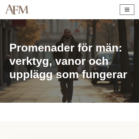
Hoppa
till
innehåll
Promenader för män:
verktyg, vanor och
upplägg som fungerar