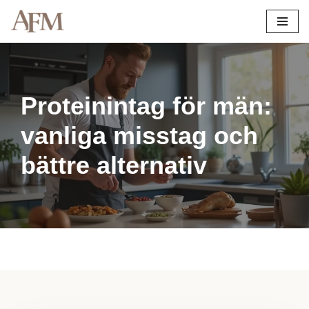
Hoppa
till
innehåll
Proteinintag för män:
vanliga misstag och
bättre alternativ