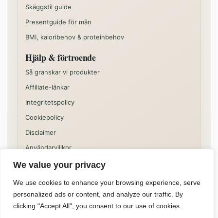
Skäggstil guide
Presentguide för män
BMI, kaloribehov & proteinbehov
Hjälp & förtroende
Så granskar vi produkter
Affiliate-länkar
Integritetspolicy
Cookiepolicy
Disclaimer
Användarvillkor
We value your privacy
Vissa delar av sajten kan innehålla kommersiella
rekommendationer eller affiliatelänkar. Innehållet på
We use cookies to enhance your browsing experience, serve
Allformen är informativt och ska inte ses som individuell
personalized ads or content, and analyze our traffic. By
medicinsk, juridisk eller finansiell rådgivning.
clicking "Accept All", you consent to our use of cookies.