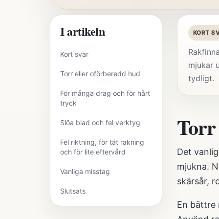
I artikeln
KORT S
Rakfinna
Kort svar
mjukar u
Torr eller oförberedd hud
tydligt.
För många drag och för hårt
tryck
Torr
Slöa blad och fel verktyg
Fel riktning, för tät rakning
Det vanlig
och för lite eftervård
mjukna. N
Vanliga misstag
skärsår, r
Slutsats
En bättre 