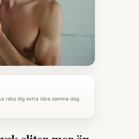
öka raka dig extra nära samma dag.
yck sliter mer än