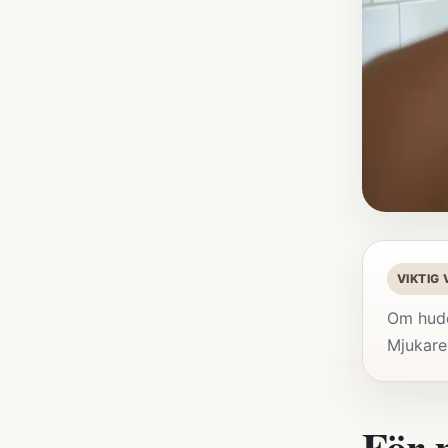
VIKTIG
Om hude
Mjukare 
För 