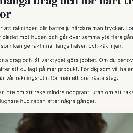
ror
 att rakningen blir bättre ju hårdare man trycker. I p
r bladet mot huden och går över samma yta flera gång
 som kan ge rakfinnar längs halsen och käklinjen.
ugna drag och låt verktyget göra jobbet. Om du behö
efter att du lagt på mer produkt. För dig som vill ha en
är vår
rakningsrutin för män
ett bra nästa steg.
r inte om att raka mindre noggrant, utan om att raka
 lugnare hud redan efter några gånger.