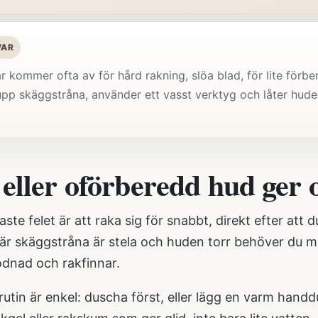
VAR
r kommer ofta av för hård rakning, slöa blad, för lite förb
pp skäggstråna, använder ett vasst verktyg och låter huden
 eller oförberedd hud ger
aste felet är att raka sig för snabbt, direkt efter att 
är skäggstråna är stela och huden torr behöver du me
odnad och rakfinnar.
rutin är enkel: duscha först, eller lägg en varm han