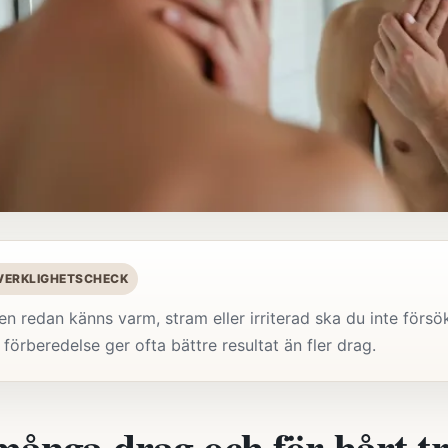
 VERKLIGHETSCHECK
n redan känns varm, stram eller irriterad ska du inte förs
förberedelse ger ofta bättre resultat än fler drag.
många drag och för hårt tr