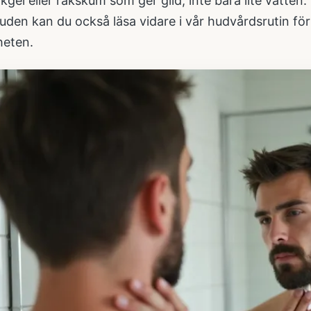
gel eller rakskum som ger glid, inte bara lite vatten.
huden kan du också läsa vidare i vår
hudvårdsrutin fö
heten.