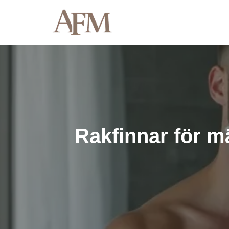
Hoppa
till
innehåll
Rakfinnar för m