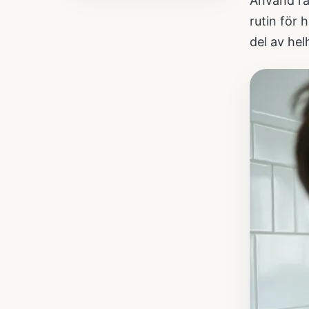
Använd rak
rutin för 
del av hel