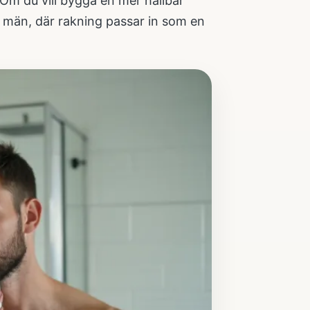
 Om du vill bygga en mer hållbar
r män
, där rakning passar in som en