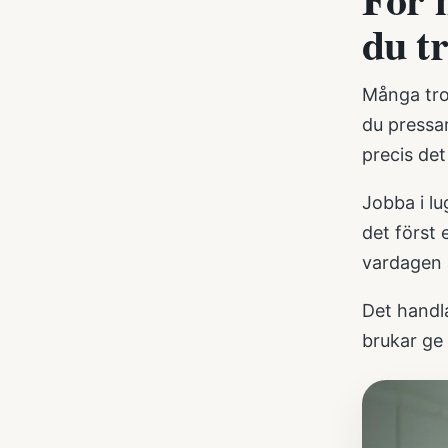
du t
Många tror
du pressa
precis det
Jobba i l
det först 
vardagen 
Det handla
brukar ge