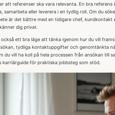
r att referenser ska vara relevanta. En bra referens 
a, samarbeta eller leverera i en tydlig roll. Om du söke
ete är det bättre med en tidigare chef, kundkontakt e
känner dig privat.
 också ett bra läge att tänka igenom hur du vill fra
sökan, tydliga kontaktuppgifter och genomtänkta näs
m du vill ha koll på hela processen från ansökan till
ns
karriärguide för praktiska jobbsteg
som stöd.