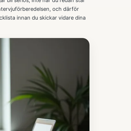
r bli seriös, inte när du redan står
tervjuförberedelsen, och därför
cklista
innan du skickar vidare dina