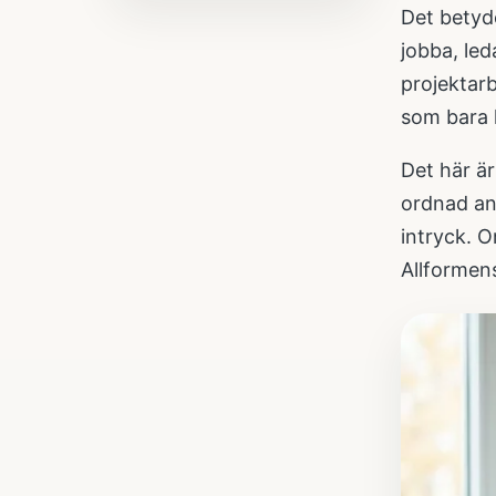
Det betyde
jobba, led
projektarb
som bara 
Det här är
ordnad an
intryck. O
Allforme