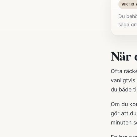
VIKTIG
Du behöv
säga om 
När 
Ofta räck
vanligtvis
du både ti
Om du komm
gör att du
minuten so