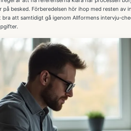
regel är att ha referenserna klara när processen börja
r på besked. Förberedelsen hör ihop med resten av in
t bra att samtidigt gå igenom Allformens
intervju-che
pgifter.