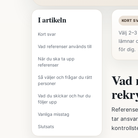
I artikeln
KORT S
Välj 2–3
Kort svar
lämnar d
Vad referenser används till
för dig.
När du ska ta upp
referenser
Vad r
Så väljer och frågar du rätt
personer
rekr
Vad du skickar och hur du
följer upp
Referenser
Vanliga misstag
tar ansvar
Slutsats
kontrollst