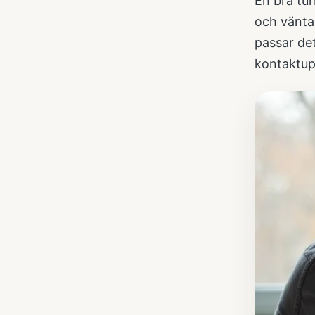
En bra tum
och vänta
passar de
kontaktup