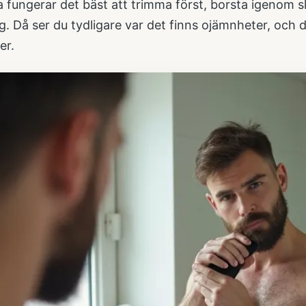
 fungerar det bäst att trimma först, borsta igenom s
ng. Då ser du tydligare var det finns ojämnheter, oc
er.