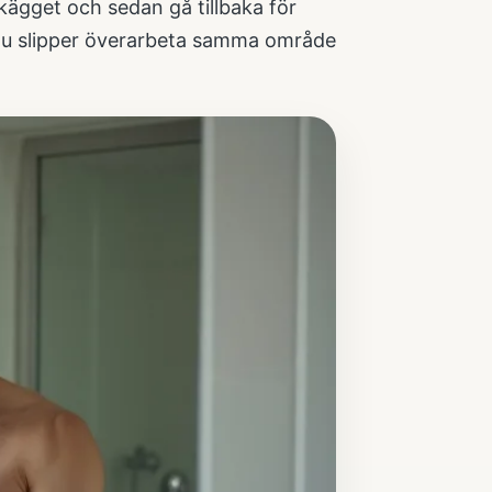
kägget och sedan gå tillbaka för
h du slipper överarbeta samma område