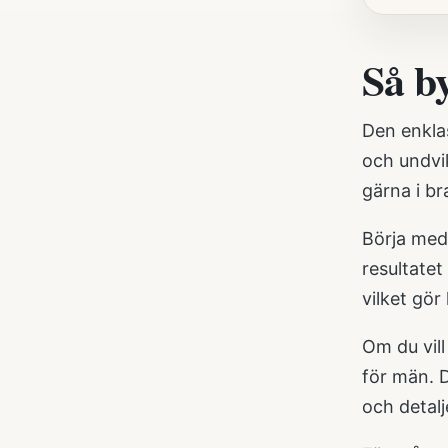
Så by
Den enklas
och undvik
gärna i br
Börja med 
resultatet
vilket gö
Om du vill
för män
. 
och detal