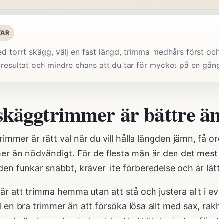
VAR
d torrt skägg, välj en fast längd, trimma medhårs först och
resultat och mindre chans att du tar för mycket på en gån
skäggtrimmer är bättre än
immer är rätt val när du vill hålla längden jämn, få o
er än nödvändigt. För de flesta män är den det mest 
en funkar snabbt, kräver lite förberedelse och är lät
r att trimma hemma utan att stå och justera allt i evi
 en bra trimmer än att försöka lösa allt med sax, ra