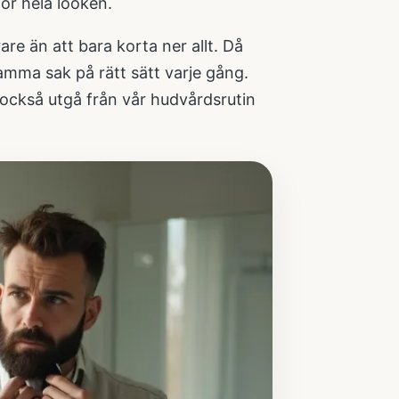
tör hela looken.
are än att bara korta ner allt. Då
mma sak på rätt sätt varje gång.
 också utgå från vår
hudvårdsrutin