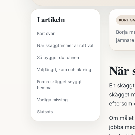
I artikeln
KORT S
Börja me
Kort svar
jämnare 
När skäggtrimmer är rätt val
Så bygger du rutinen
När 
Välj längd, kam och riktning
Forma skägget snyggt
En skäggtr
hemma
skägget m
Vanliga misstag
eftersom d
Slutsats
Om målet ä
jobba med