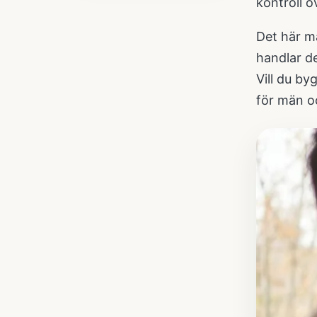
kontroll ö
Det här mä
handlar d
Vill du by
för män
oc