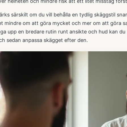
ver helheten och mindre risk att ett litet misstag förs
rks särskilt om du vill behålla en tydlig skäggstil snar
et mindre om att göra mycket och mer om att göra sa
gga upp en bredare rutin runt ansikte och hud kan du
h sedan anpassa skägget efter den.