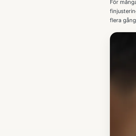
För många
finjusteri
flera gång