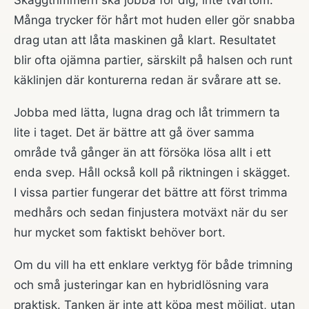
Skäggtrimmern ska jobba för dig, inte tvärtom.
Många trycker för hårt mot huden eller gör snabba
drag utan att låta maskinen gå klart. Resultatet
blir ofta ojämna partier, särskilt på halsen och runt
käklinjen där konturerna redan är svårare att se.
Jobba med lätta, lugna drag och låt trimmern ta
lite i taget. Det är bättre att gå över samma
område två gånger än att försöka lösa allt i ett
enda svep. Håll också koll på riktningen i skägget.
I vissa partier fungerar det bättre att först trimma
medhårs och sedan finjustera motväxt när du ser
hur mycket som faktiskt behöver bort.
Om du vill ha ett enklare verktyg för både trimning
och små justeringar kan en hybridlösning vara
praktisk. Tanken är inte att köpa mest möjligt, utan