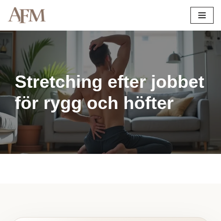
Hoppa
till
innehåll
Stretching efter jobbet
för rygg och höfter