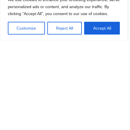
personalized ads or content, and analyze our traffic. By
clicking "Accept All", you consent to our use of cookies.
Customize
Reject All
Accept All
Allformen
Allformen hjälper män att klä sig bättre, bygga
starkare rutiner och fatta smartare vardagsbeslut
inom stil, grooming, karriär, prylar och hälsa.
Kontakta Oss
info@allformen.se
Om Oss
Huvudspår
Stil & Kläder