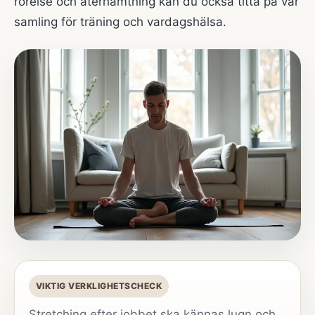
rörelse och återhämtning kan du också titta på vår
samling för
träning och vardagshälsa
.
VIKTIG VERKLIGHETSCHECK
Stretching efter jobbet ska kännas lugn och