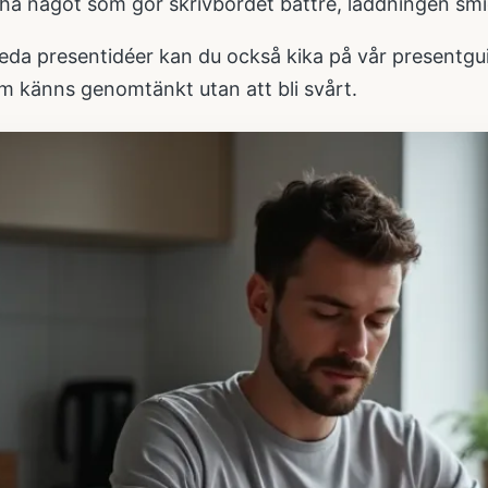
 ha något som gör skrivbordet bättre, laddningen smi
reda presentidéer kan du också kika på vår
presentgu
m känns genomtänkt utan att bli svårt.