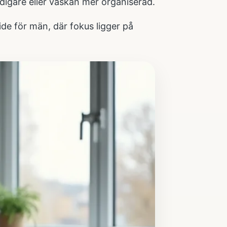
digare eller väskan mer organiserad.
ide för män
, där fokus ligger på