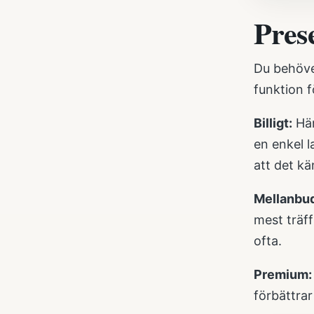
Pres
Du behöver
funktion f
Billigt:
Här
en enkel l
att det kä
Mellanbu
mest träff
ofta.
Premium:
förbättra