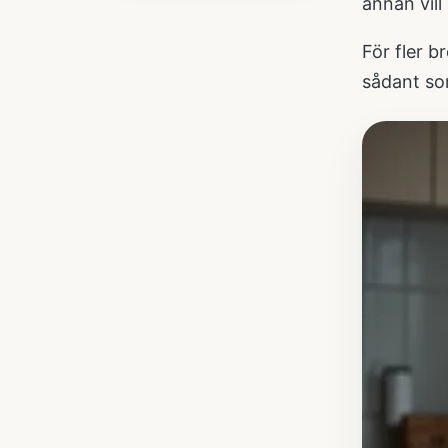
annan vill
För fler b
sådant so