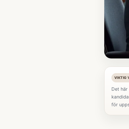
VIKTIG
Det här 
kandidat
för upp