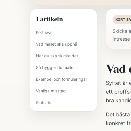
I artikeln
KORT S
Skicka e
Kort svar
intresse
Vad mailet ska uppnå
När du ska skicka det
Vad 
Så bygger du mailet
Exempel och formuleringar
Syftet är 
Vanliga misstag
ett proffs
bra kandi
Slutsats
Det bästa
konkret fr