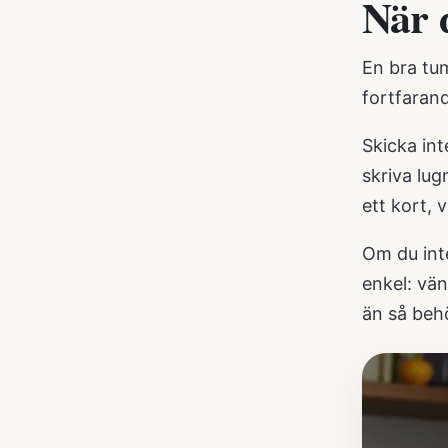
När 
En bra tum
fortfaran
Skicka int
skriva lu
ett kort, 
Om du inte
enkel: vän
än så behö