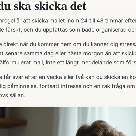
du ska skicka det
regel är att skicka mailet inom 24 till 48 timmar efter
de färskt, och du uppfattas som både organiserad och
e direkt när du kommer hem om du känner dig stressad
gnt senare samma dag eller nästa morgon än att skick
välformulerat mail, inte ett långt meddelande som förs
 får svar efter en vecka eller två kan du skicka en kort
lig påminnelse, fortsatt intresse och en rak fråga o
vs sällan.