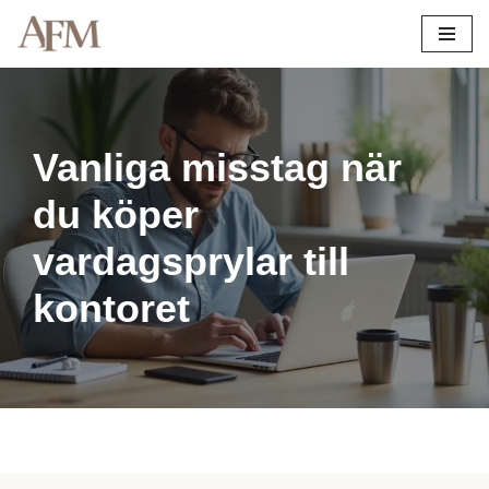
Hoppa
till
innehåll
Vanliga misstag när
du köper
vardagsprylar till
kontoret