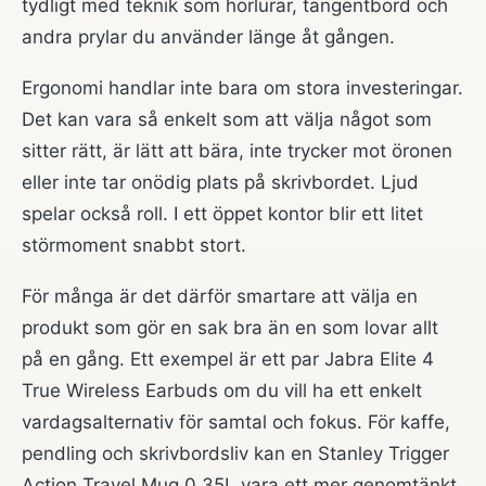
tydligt med teknik som hörlurar, tangentbord och
andra prylar du använder länge åt gången.
Ergonomi handlar inte bara om stora investeringar.
Det kan vara så enkelt som att välja något som
sitter rätt, är lätt att bära, inte trycker mot öronen
eller inte tar onödig plats på skrivbordet. Ljud
spelar också roll. I ett öppet kontor blir ett litet
störmoment snabbt stort.
För många är det därför smartare att välja en
produkt som gör en sak bra än en som lovar allt
på en gång. Ett exempel är ett par
Jabra Elite 4
True Wireless Earbuds
om du vill ha ett enkelt
vardagsalternativ för samtal och fokus. För kaffe,
pendling och skrivbordsliv kan en
Stanley Trigger
Action Travel Mug 0.35L
vara ett mer genomtänkt