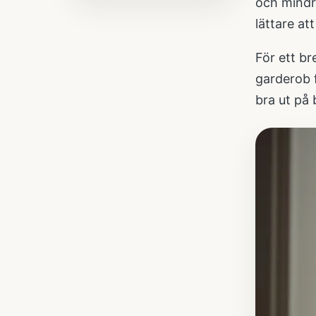
och mindre
lättare at
För ett b
garderob 
bra ut på b