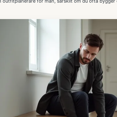
en
outfitplanerare för män
, särskilt om du ofta bygger