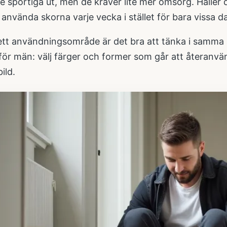
 sportiga ut, men de kräver lite mer omsorg. Håller du 
t använda skorna varje vecka i stället för bara vissa d
rett användningsområde är det bra att tänka i samm
för män
: välj färger och former som går att återanvä
ild.