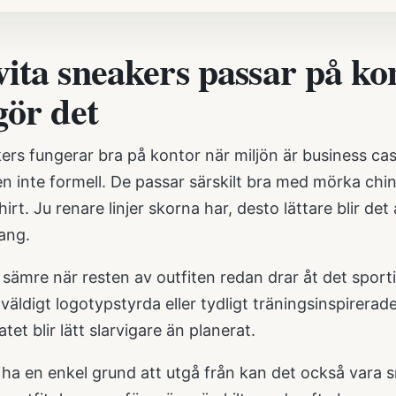
vita sneakers passar på ko
gör det
ers fungerar bra på kontor när miljön är business cas
n inte formell. De passar särskilt bra med mörka chino
irt. Ju renare linjer skorna har, desto lättare blir det
ang.
sämre när resten av outfiten redan drar åt det sportig
väldigt logotypstyrda eller tydligt träningsinspirera
tet blir lätt slarvigare än planerat.
l ha en enkel grund att utgå från kan det också vara