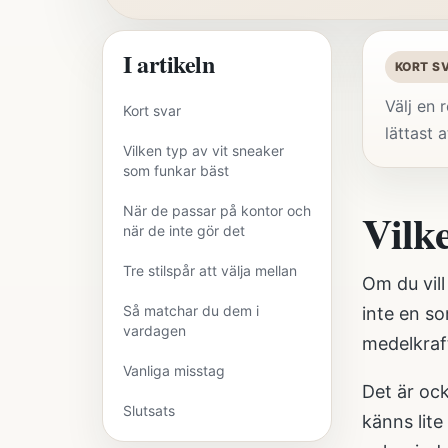
I artikeln
KORT S
Välj en 
Kort svar
lättast 
Vilken typ av vit sneaker
som funkar bäst
När de passar på kontor och
Vilk
när de inte gör det
Tre stilspår att välja mellan
Om du vill
Så matchar du dem i
inte en so
vardagen
medelkraft
Vanliga misstag
Det är ock
Slutsats
känns lite