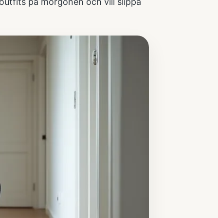
 outfits på morgonen och vill slippa