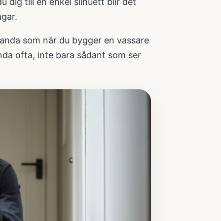
dig till en enkel silhuett blir det
agar.
a anda som när du bygger en
vassare
nda ofta, inte bara sådant som ser