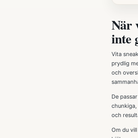
När 
inte 
Vita sneak
prydlig me
och oversh
sammanh
De passar 
chunkiga, 
och resulta
Om du vil