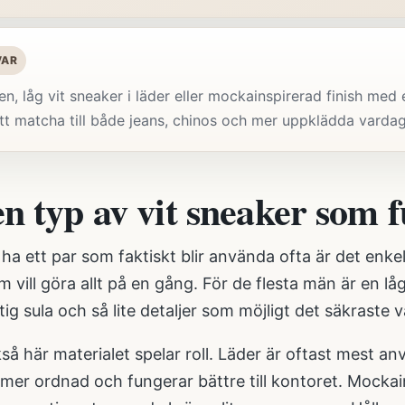
VAR
ren, låg vit sneaker i läder eller mockainspirerad finish med
att matcha till både jeans, chinos och mer uppklädda varda
en typ av vit sneaker som 
 ha ett par som faktiskt blir använda ofta är det enke
m vill göra allt på en gång. För de flesta män är en lå
ig sula och så lite detaljer som möjligt det säkraste v
så här materialet spelar roll. Läder är oftast mest a
 mer ordnad och fungerar bättre till kontoret. Mocka