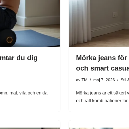
ämtar du dig
Mörka jeans för 
och smart casua
av
TM
maj 7, 2026
Stil
ömn, mat, vila och enkla
Mörka jeans är ett säkert va
och rätt kombinationer för fl