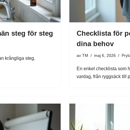
män steg för steg
Checklista för 
dina behov
av
TM
maj 6, 2026
Pryl
an krångliga steg.
En enkel checklista som hj
vardag, från ryggsäck till