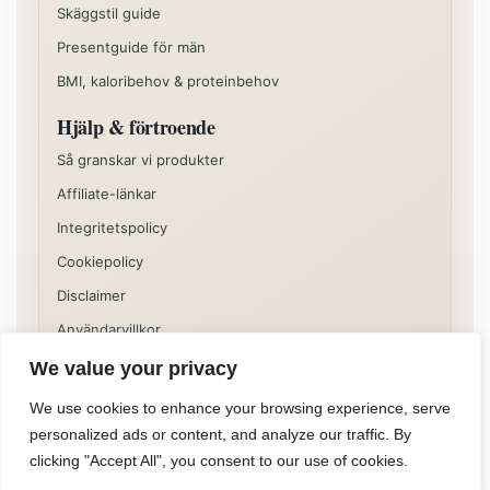
Skäggstil guide
Presentguide för män
BMI, kaloribehov & proteinbehov
Hjälp & förtroende
Så granskar vi produkter
Affiliate-länkar
Integritetspolicy
Cookiepolicy
Disclaimer
Användarvillkor
We value your privacy
Vissa delar av sajten kan innehålla kommersiella
rekommendationer eller affiliatelänkar. Innehållet på
We use cookies to enhance your browsing experience, serve
Allformen är informativt och ska inte ses som individuell
personalized ads or content, and analyze our traffic. By
medicinsk, juridisk eller finansiell rådgivning.
clicking "Accept All", you consent to our use of cookies.