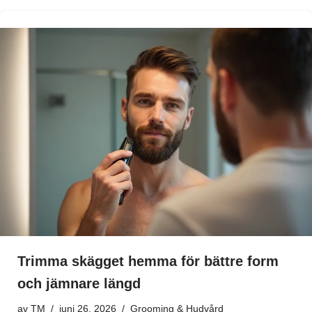
Trimma skägget hemma för bättre form
och jämnare längd
av
TM
juni 26, 2026
Grooming & Hudvård